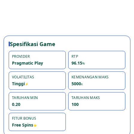
Spesifikasi Game
PROVIDER
RTP
Pragmatic Play
96.15
%
VOLATILITAS
KEMENANGAN MAKS
Tinggi
5000
⚡
x
TARUHAN MIN
TARUHAN MAKS
0.20
100
FITUR BONUS
Free Spins
⭐