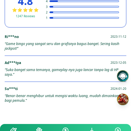
4.8
4
3
⭐⭐⭐⭐⭐
2
1247 Reviews
1
Ri***no
2023-11-12
“Game bingo yang sangat seru dan grafisnya bagus banget. Sering kasih
jackpot!”
Ad***tya
2023-12-05
“Suka banget sama temanya, gameplay-nya juga lancar tanpa lag di HP
saya.”
Su***ti
2024-01-20
“Benar-benar menghibur untuk mengisi waktu luang, mudah dimainkan
bagi pemula.”