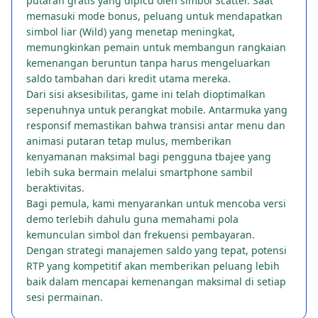
putaran gratis yang dipicu oleh simbol Scatter. Saat
memasuki mode bonus, peluang untuk mendapatkan
simbol liar (Wild) yang menetap meningkat,
memungkinkan pemain untuk membangun rangkaian
kemenangan beruntun tanpa harus mengeluarkan
saldo tambahan dari kredit utama mereka.
Dari sisi aksesibilitas, game ini telah dioptimalkan
sepenuhnya untuk perangkat mobile. Antarmuka yang
responsif memastikan bahwa transisi antar menu dan
animasi putaran tetap mulus, memberikan
kenyamanan maksimal bagi pengguna tbajee yang
lebih suka bermain melalui smartphone sambil
beraktivitas.
Bagi pemula, kami menyarankan untuk mencoba versi
demo terlebih dahulu guna memahami pola
kemunculan simbol dan frekuensi pembayaran.
Dengan strategi manajemen saldo yang tepat, potensi
RTP yang kompetitif akan memberikan peluang lebih
baik dalam mencapai kemenangan maksimal di setiap
sesi permainan.