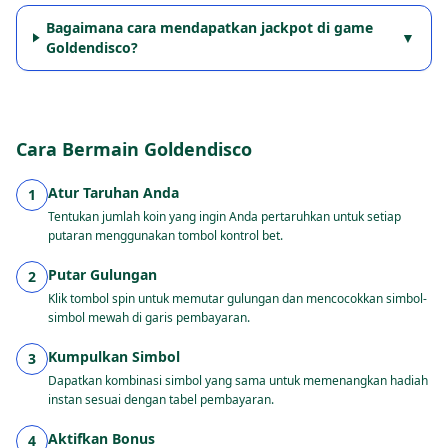
Bagaimana cara mendapatkan jackpot di game
▼
Goldendisco?
Cara Bermain Goldendisco
Atur Taruhan Anda
1
Tentukan jumlah koin yang ingin Anda pertaruhkan untuk setiap
putaran menggunakan tombol kontrol bet.
Putar Gulungan
2
Klik tombol spin untuk memutar gulungan dan mencocokkan simbol-
simbol mewah di garis pembayaran.
Kumpulkan Simbol
3
Dapatkan kombinasi simbol yang sama untuk memenangkan hadiah
instan sesuai dengan tabel pembayaran.
Aktifkan Bonus
4